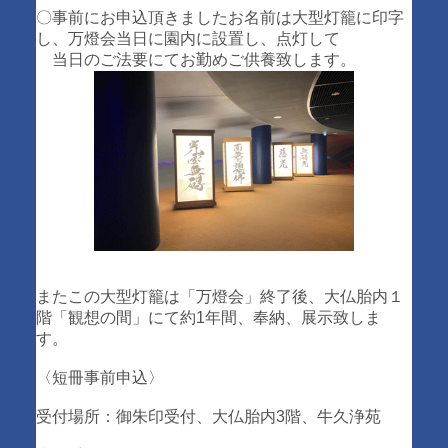
〇事前にお申込頂きましたお名前は大型灯籠に印字
し、万燈会当日に園内に設置し、点灯して
当日のご法要にてお勤めご供養致します。
またこの大型灯籠は「万燈会」終了後、大仏胎内１
階「観想の間」にて約1年間、奉納、展示致しま
す。
〈短冊事前申込〉
受付場所：御朱印受付、大仏胎内3階、牛久浄苑