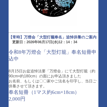
【常時】万燈会「大型灯籠奉名」追悼供養のご案内
更新日：2026年06月17日(水)12：14：34
令和8年万燈会「大型灯籠」奉名短冊申
込中
8月15日お盆追悼法要「万燈会」にて大型灯籠（約
90cm×約180cm）の面にお申込頂きました
お名前、もしくは〇〇家やご法名を印字し、当日ご
供養させて頂きます。
奉名短冊（1マス約6cm×18cm）
2,000円