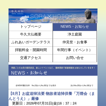
トップページ
NEWS・お知らせ
牛久大仏概要
浄土庭園
ふれあいガーデンテラス
仲見世・お食事
拝観料金・開園時間
年間行事（イベント）
交通アクセス
お問い合せ
全NEWS数211件 No.211からNo.202までを表示
次のNo.201からNo.192まで
【8月】お盆追悼法要 物故者追悼供養「万燈会（ま
んとうえ）」厳修
更新日：2026年07月31日(金)16：37：24