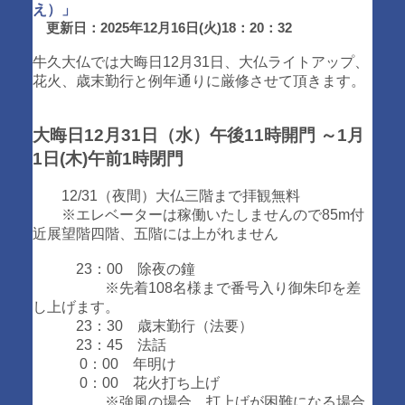
え）」
更新日：2025年12月16日(火)18：20：32
牛久大仏では大晦日12月31日、大仏ライトアップ、
花火、歳末勤行と例年通りに厳修させて頂きます。
大晦日12月31日（水）午後11時開門 ～1月
1日(木)午前1時閉門
12/31（夜間）大仏三階まで拝観無料
※エレベーターは稼働いたしませんので85m付
近展望階四階、五階には上がれません
23：00 除夜の鐘
※先着108名様まで番号入り御朱印を差
し上げます。
23：30 歳末勤行（法要）
23：45 法話
0：00 年明け
0：00 花火打ち上げ
※強風の場合、打上げが困難になる場合