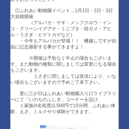
◎ふれあい動物園イベント…1月1日・2日・3日
大規模開催
（アルパカ・ヤギ・メンフクロウ・イン
コ・グリーンイグアナ・ミニブタ・陸ガメ・アヒ
ル・うさぎ・ヒゲトカゲなど）
・今年もアルパカが登場！！ 柵越しですが自
由に記念撮影する事ができますよ！
※開催は予告なく中止の場合もございま
す。また動物の種類に関しましては変更になる場合
もございます。
うさぎに関しましては状況により、いな
い場合もございますので予めご了承下さい。
更に三が日はふれあい動物園入り口ライブラリ
ーにて「いのちのふしぎ」コーナーを設け、
１家族(4名程度)1,500円で15分間、ふれあい体
験、えさ、ミルクやり体験ができます。