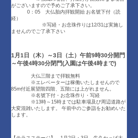
がございますので予めご了承下さい。
0：05 大仏胎内拝観開始 お名號下付（読
経）
※写経・お念珠作りは12/31は実施し
ませんのでご了承下さい
1月1日（木）～3日（土）午前9時30分開門
～午後4時30分閉門(入園は午後4時まで)
大仏三階まで拝観無料
※エレベーターは稼働いたしませんので
85m付近展望階四階、五階には上がれません。
※名號下付・お念珠作り・写経
※13時～15時までは駐車場及び周辺道路が
大変混雑いたします。 午前中のご参詣をお勧めいた
します。
【テラスステージ】 1月2日・3日…牛久かっぱ太