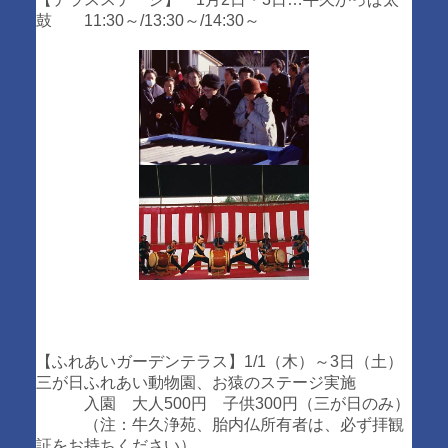
鼓 11:30～/13:30～/14:30～
【ふれあいガーデンテラス】1/1（木）～3日（土）
三が日ふれあい動物園、お猿のステージ実施
入園 大人500円 子供300円（三が日のみ）
（注：牛久浄苑、胎内仏所有者は、必ず拝観
証をお持ちください）