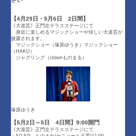
【4月29日・5月6日 2日間】
《大道芸》正門左テラスステージにて
身近に楽しめるマジックショーや珍しい大道芸が
披露されます。
マジックショー（塚原ゆうき）マジックショー
（HAKU）
ジャグリング（clownものまる）
塚原ゆうき
【5月2日～5日 4日間】9:00開門
《大道芸》正門左テラスステージにて
・5/2,5/3 ものまね(セニョール玉置)11:00、