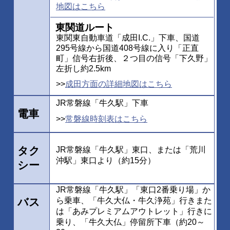
地図はこちら
東関道ルート
東関東自動車道「成田I.C.」下車、国道
295号線から国道408号線に入り「正直
町」信号右折後、２つ目の信号「下久野」
左折し約2.5km
>>
成田方面の詳細地図はこちら
JR常磐線「牛久駅」下車
電車
>>
常磐線時刻表はこちら
タク
JR常磐線「牛久駅」東口、または「荒川
沖駅」東口より（約15分）
シー
JR常磐線「牛久駅」「東口2番乗り場」か
バス
ら乗車、「牛久大仏・牛久浄苑」行きまた
は「あみプレミアムアウトレット」行きに
乗り、「牛久大仏」停留所下車（約20～