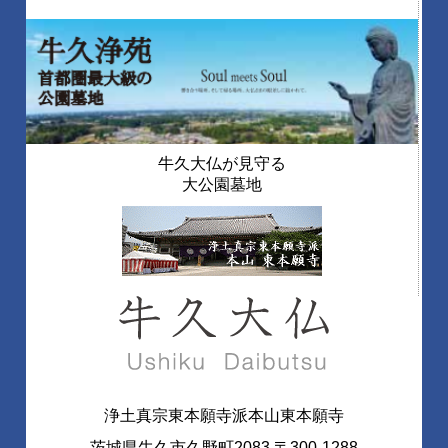
牛久大仏が見守る
大公園墓地
浄土真宗東本願寺派本山東本願寺
茨城県牛久市久野町2083 〒300-1288