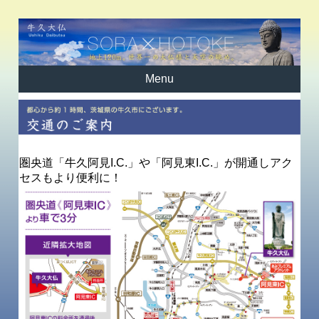
Menu
圏央道「牛久阿見I.C.」や「阿見東I.C.」が開通しアク
セスもより便利に！