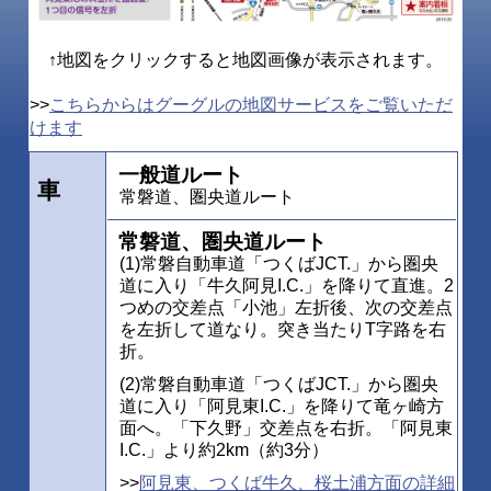
↑地図をクリックすると地図画像が表示されます。
>>
こちらからはグーグルの地図サービスをご覧いただ
けます
一般道ルート
車
常磐道、圏央道ルート
常磐道、圏央道ルート
(1)常磐自動車道「つくばJCT.」から圏央
道に入り「牛久阿見I.C.」を降りて直進。2
つめの交差点「小池」左折後、次の交差点
を左折して道なり。突き当たりT字路を右
折。
(2)常磐自動車道「つくばJCT.」から圏央
道に入り「阿見東I.C.」を降りて竜ヶ崎方
面へ。「下久野」交差点を右折。「阿見東
I.C.」より約2km（約3分）
>>
阿見東、つくば牛久、桜土浦方面の詳細